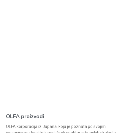
OLFA proizvodi
OLFA korporacija iz Japana, koja je poznata po svojim
inovacijama i kvaliteti, nudi širok spektar vrhunskih skalpela,