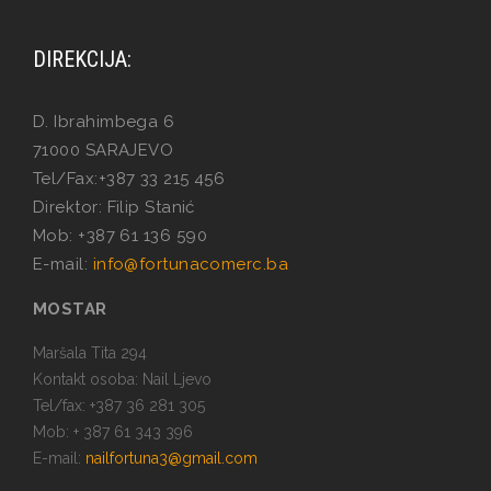
DIREKCIJA:
D. Ibrahimbega 6
71000 SARAJEVO
Tel/Fax:+387 33 215 456
Direktor: Filip Stanić
Mob: +387 61 136 590
E-mail:
info@fortunacomerc.ba
MOSTAR
Maršala Tita 294
Kontakt osoba: Nail Ljevo
Tel/fax: +387 36 281 305
Mob: + 387 61 343 396
E-mail:
nailfortuna3@gmail.com