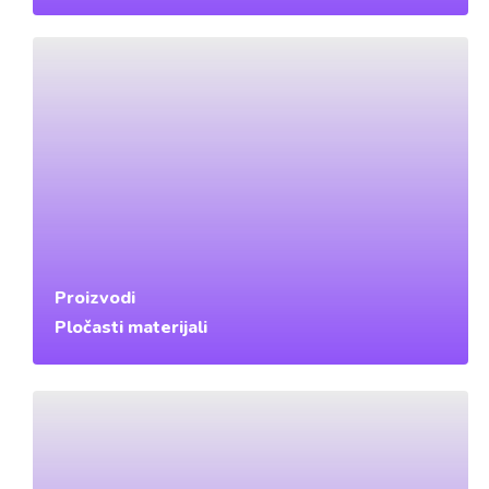
Proizvodi
Pločasti materijali