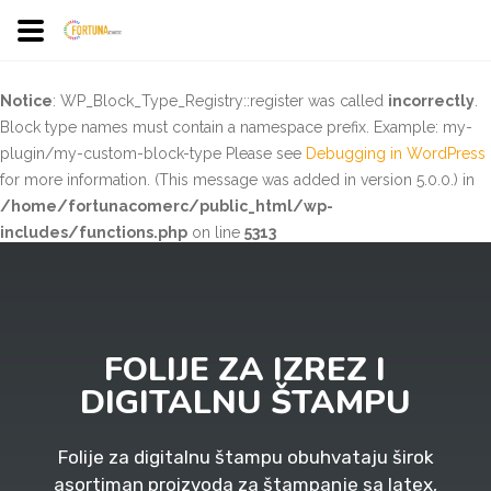
Notice
: WP_Block_Type_Registry::register was called
incorrectly
.
Block type names must contain a namespace prefix. Example: my-
plugin/my-custom-block-type Please see
Debugging in WordPress
for more information. (This message was added in version 5.0.0.) in
/home/fortunacomerc/public_html/wp-
includes/functions.php
on line
5313
FOLIJE ZA IZREZ I
DIGITALNU ŠTAMPU
Folije za digitalnu štampu obuhvataju širok
asortiman proizvoda za štampanje sa latex,