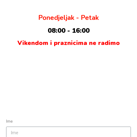
Ponedjeljak - Petak
08:00 - 16:00
Vikendom i praznicima ne radimo
FORTUNA COMMERC
Zatražite ponudu
Ostavite podatke i cjenovnik Vam šaljemo na E-mail.
Ime