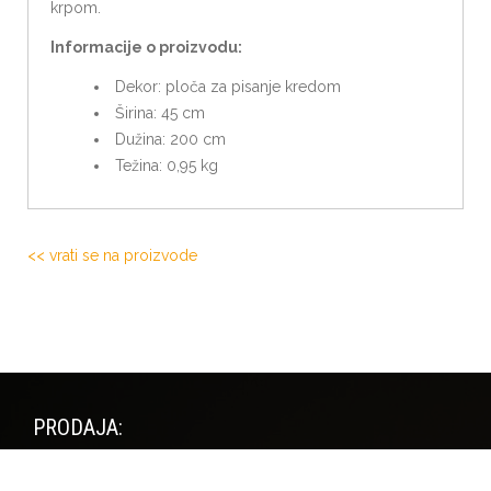
krpom.
Informacije o proizvodu:
Dekor: ploča za pisanje kredom
Širina: 45 cm
Dužina: 200 cm
Težina: 0,95 kg
<< vrati se na proizvode
PRODAJA:
D. Ibrahimbega 6