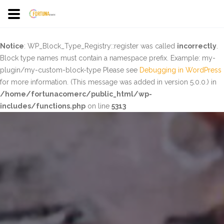
Notice
: WP_Block_Type_Registry::register was called
incorrectly
.
Block type names must contain a namespace prefix. Example: my-
plugin/my-custom-block-type Please see
Debugging in WordPress
for more information. (This message was added in version 5.0.0.) in
/home/fortunacomerc/public_html/wp-
includes/functions.php
on line
5313