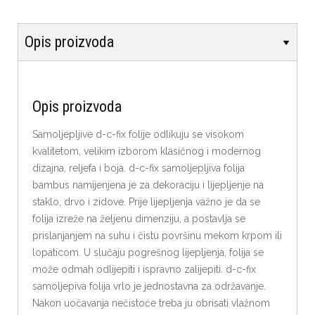
Opis proizvoda
Opis proizvoda
Samoljepljive d-c-fix folije odlikuju se visokom
kvalitetom, velikim izborom klasičnog i modernog
dizajna, reljefa i boja. d-c-fix samoljepljiva folija
bambus namijenjena je za dekoraciju i lijepljenje na
staklo, drvo i zidove. Prije lijepljenja važno je da se
folija izreže na željenu dimenziju, a postavlja se
prislanjanjem na suhu i čistu površinu mekom krpom ili
lopaticom. U slučaju pogrešnog lijepljenja, folija se
može odmah odlijepiti i ispravno zalijepiti. d-c-fix
samoljepiva folija vrlo je jednostavna za održavanje.
Nakon uočavanja nečistoće treba ju obrisati vlažnom