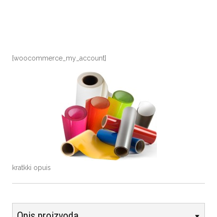
[woocommerce_my_account]
kratkki opuis
Opis proizvoda