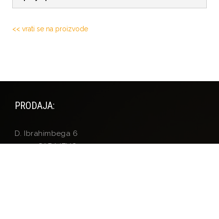
<< vrati se na proizvode
PRODAJA:
D. Ibrahimbega 6
71000 SARAJEVO
Tel: +387 33 201 757
Fax: +387 33 209 506
E-mail:
info@fortunacomerc.ba