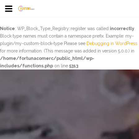
Notice
: WP_Block_Type_Registry::register was called
incorrectly
.
Block type names must contain a namespace prefix. Example: my-
plugin/my-custom-block-type Please see
Debugging in WordPress
for more information. (This message was added in version 5.0.0.) in
/home/fortunacomerc/public_html/wp-
includes/functions.php
on line
5313