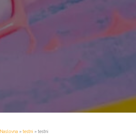
Naslovna
»
testni
»
testni